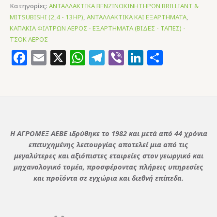
Κατηγορίες:
ΑΝΤΑΛΛΑΚΤΙΚΑ ΒΕΝΖΙΝΟΚΙΝΗΤΗΡΩΝ BRILLIANT &
MITSUBISHI (2,4 - 13HP)
,
ΑΝΤΑΛΛΑΚΤΙΚΑ ΚΑΙ ΕΞΑΡΤΗΜΑΤΑ
,
ΚΑΠΑΚΙΑ ΦΙΛΤΡΩΝ ΑΕΡΟΣ - ΕΞΑΡΤΗΜΑΤΑ (ΒΙΔΕΣ - ΤΑΠΕΣ) -
ΤΣΟΚ ΑΕΡΟΣ
Facebook
Email
X
WhatsApp
Telegram
Viber
LinkedIn
Μοιρασ
Η ΑΓΡΟΜΕΞ ΑΕΒΕ ιδρύθηκε το 1982 και μετά από 44 χρόνια
επιτυχημένης λειτουργίας αποτελεί μια από τις
μεγαλύτερες και αξιόπιστες εταιρείες στον γεωργικό και
μηχανολογικό τομέα, προσφέροντας πλήρεις υπηρεσίες
και προϊόντα σε εγχώρια και διεθνή επίπεδα.