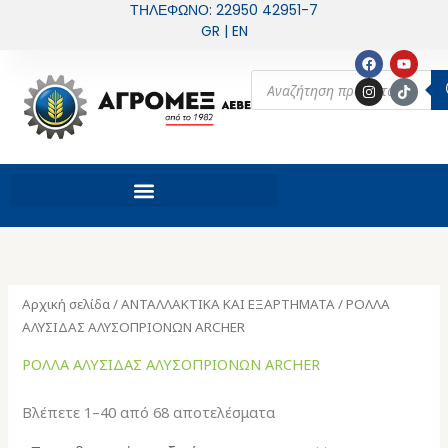
Μετάβαση
ΤΗΛΕΦΩΝΟ: 22950 42951-7
GR | EN
στο
περιεχόμενο
F
I
Y
T
a
n
o
i
Products
c
s
u
k
search
e
t
t
t
b
a
u
o
o
g
b
k
o
r
e
k
a
m
Αρχική σελίδα
/
ΑΝΤΑΛΛΑΚΤΙΚΑ ΚΑΙ ΕΞΑΡΤΗΜΑΤΑ
/ ΡΟΛΛΑ
ΑΛΥΣΙΔΑΣ ΑΛΥΣΟΠΡΙONΩΝ ARCHER
ΡΟΛΛΑ ΑΛΥΣΙΔΑΣ ΑΛΥΣΟΠΡΙONΩΝ ARCHER
Βλέπετε 1–40 από 68 αποτελέσματα