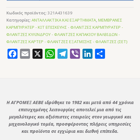
Κωδικός προϊόντος:
321A431639
Κατηγορίες:
ΑΝΤΑΛΛΑΚΤΙΚΑ ΚΑΙ ΕΞΑΡΤΗΜΑΤΑ
,
ΜΕΜΒΡΑΝΕΣ
ΚΑΡΜΠΥΡΑΤΕΡ - ΚΙΤ ΕΠΙΣΚΕΥΗΣ - ΦΛΑΝΤΖΕΣ ΚΑΡΜΠΥΡΑΤΕΡ -
ΦΛΑΝΤΖΕΣ ΚΥΛΙΝΔΡΟΥ - ΦΛΑΝΤΖΕΣ ΚΑΠΑΚΙΟΥ ΒΑΛΒΙΔΩΝ -
ΦΛΑΝΤΖΕΣ ΚΑΡΤΕΡ - ΦΛΑΝΤΖΕΣ ΕΞΑΤΜΙΣΗΣ - ΦΛΑΝΤΖΕΣ (ΣΕΤ)
Facebook
Email
X
WhatsApp
Telegram
Viber
LinkedIn
Μοιρασ
Η ΑΓΡΟΜΕΞ ΑΕΒΕ ιδρύθηκε το 1982 και μετά από 44 χρόνια
επιτυχημένης λειτουργίας αποτελεί μια από τις
μεγαλύτερες και αξιόπιστες εταιρείες στον γεωργικό και
μηχανολογικό τομέα, προσφέροντας πλήρεις υπηρεσίες
και προϊόντα σε εγχώρια και διεθνή επίπεδα.