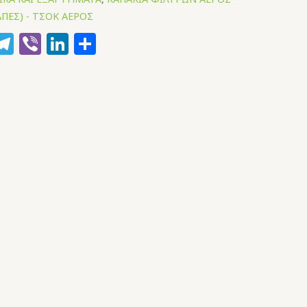
ΠΕΣ) - ΤΣΟΚ ΑΕΡΟΣ
k
hatsApp
Telegram
Viber
LinkedIn
Μοιραστείτε