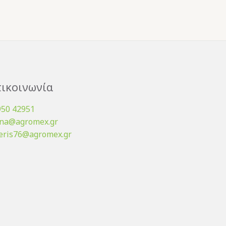
ικοινωνία
950 42951
ena@agromex.gr
eris76@agromex.gr