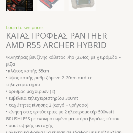
Login to see prices
ΚΑΤΑΣΤΡΟΦΕΑΣ PANTHER
AMD R55 ARCHER HYBRID
•κινητήρας βενζίνης κάθετος 7hp (224cc) με χειρόμιζα –
μίζα
•πλάτος κοπής 55cm
• ύψος κοπής ρυθμιζόμενο 2-20cm από το
τηλεχειριστήριο
• αριθμός μαχαιριών (2)
• εμβέλεια τηλεχειριστηρίου 300mt
• ταχύτητες κίνησης 2 (αργό – γρήγορο)
• κίνηση στις ερπύστριες με 2 ηλεκτρομοτέρ 500watt
BRUSHLESS με ενσωματωμένο μειωτήρα βαρέως τύπου
• σασί υψηλής αντοχής
• ηλεκτρικά φρένα για κίνηση σε έδαφος με μεγάλη κλίση