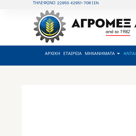
Μετάβαση
ΤΗΛΕΦΩΝΟ: 22950 42951-7
GR | EN
στο
περιεχόμενο
OPEN Μ
ΑΡΧΙΚΗ
ΕΤΑΙΡΕΙΑ
ΜΗΧΑΝΗΜΑΤΑ
ΑΝΤΑ