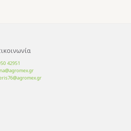
ικοινωνία
950 42951
ena@agromex.gr
eris76@agromex.gr