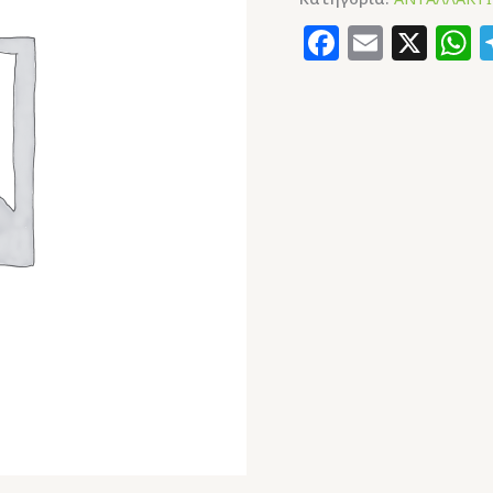
Faceboo
Email
X
W