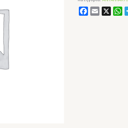
Faceboo
Email
X
W