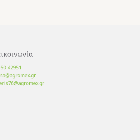
ικοινωνία
950 42951
ena@agromex.gr
eris76@agromex.gr