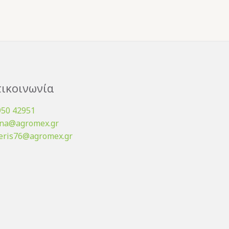
ικοινωνία
950 42951
ena@agromex.gr
eris76@agromex.gr