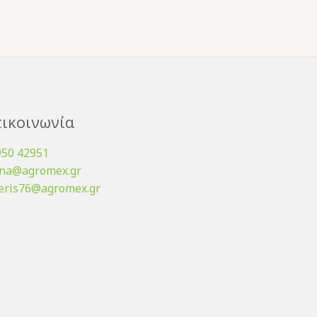
ικοινωνία
950 42951
ena@agromex.gr
eris76@agromex.gr