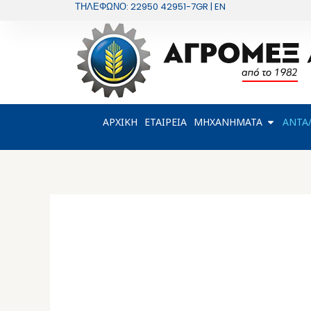
Μετάβαση
ΤΗΛΕΦΩΝΟ: 22950 42951-7
GR | EN
στο
περιεχόμενο
OPEN Μ
ΑΡΧΙΚΗ
ΕΤΑΙΡΕΙΑ
ΜΗΧΑΝΗΜΑΤΑ
ΑΝΤΑ