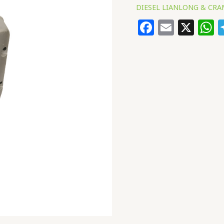
DIESEL LIANLONG & CR
Faceboo
Email
X
W