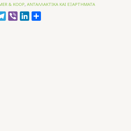
AMER & KOOP
,
ΑΝΤΑΛΛΑΚΤΙΚΑ ΚΑΙ ΕΞΑΡΤΗΜΑΤΑ
k
hatsApp
Telegram
Viber
LinkedIn
Μοιραστείτε