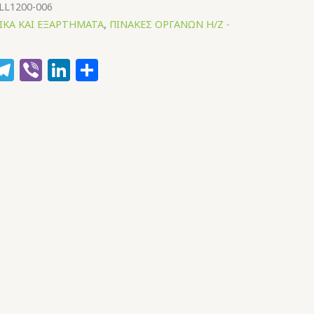
LL1200-006
ΙΚΑ ΚΑΙ ΕΞΑΡΤΗΜΑΤΑ
,
ΠΙΝΑΚΕΣ ΟΡΓΑΝΩΝ Η/Ζ -
k
hatsApp
Telegram
Viber
LinkedIn
Μοιραστείτε