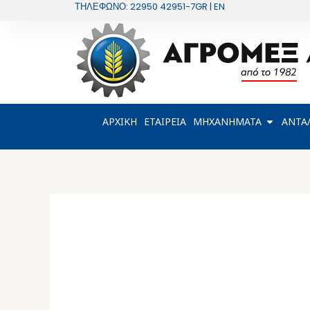
Μετάβαση
ΤΗΛΕΦΩΝΟ: 22950 42951-7
GR | EN
στο
περιεχόμενο
OPEN Μ
ΑΡΧΙΚΗ
ΕΤΑΙΡΕΙΑ
ΜΗΧΑΝΗΜΑΤΑ
ΑΝΤΑ