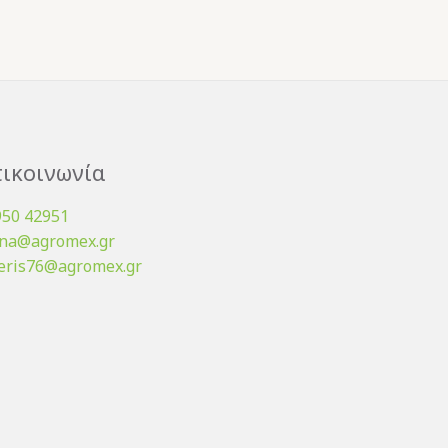
ικοινωνία
950 42951
ena@agromex.gr
eris76@agromex.gr