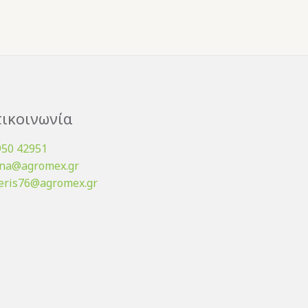
ικοινωνία
950 42951
ena@agromex.gr
eris76@agromex.gr