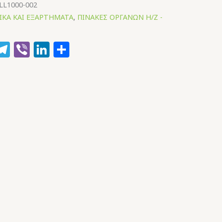
LL1000-002
ΙΚΑ ΚΑΙ ΕΞΑΡΤΗΜΑΤΑ
,
ΠΙΝΑΚΕΣ ΟΡΓΑΝΩΝ Η/Ζ -
k
hatsApp
Telegram
Viber
LinkedIn
Μοιραστείτε