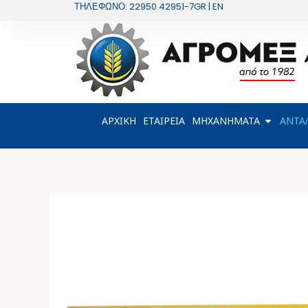
Μετάβαση
ΤΗΛΕΦΩΝΟ: 22950 42951-7
GR | EN
στο
περιεχόμενο
OPEN Μ
ΑΡΧΙΚΗ
ΕΤΑΙΡΕΙΑ
ΜΗΧΑΝΗΜΑΤΑ
ΑΝΤΑ