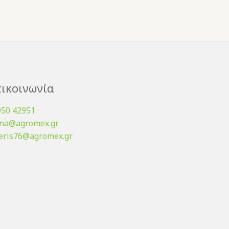
ικοινωνία
950 42951
ena@agromex.gr
eris76@agromex.gr