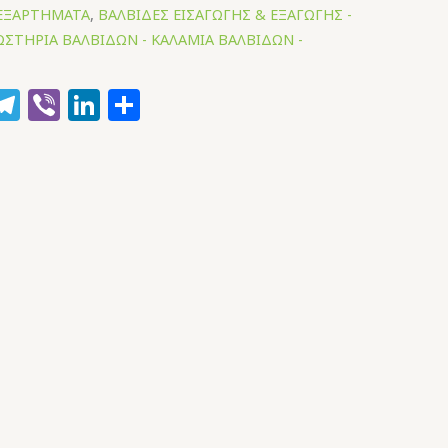
 ΕΞΑΡΤΗΜΑΤΑ
,
ΒΑΛΒΙΔΕΣ ΕΙΣΑΓΩΓΗΣ & ΕΞΑΓΩΓΗΣ -
ΩΣΤΗΡΙΑ ΒΑΛΒΙΔΩΝ - ΚΑΛΑΜΙΑ ΒΑΛΒΙΔΩΝ -
k
hatsApp
Telegram
Viber
LinkedIn
Μοιραστείτε