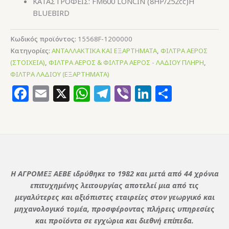
ΚΑΤΑΣΤΡΟΦΕΙΣ: FM600 LONCIN (8HP/252cc)H
BLUEBIRD
Κωδικός προϊόντος:
15568F-1200000
Κατηγορίες:
ΑΝΤΑΛΛΑΚΤΙΚΑ ΚΑΙ ΕΞΑΡΤΗΜΑΤΑ
,
ΦΙΛΤΡΑ ΑΕΡΟΣ
(ΣΤΟΙΧΕΙΑ)
,
ΦΙΛΤΡΑ ΑΕΡΟΣ & ΦΙΛΤΡΑ ΑΕΡΟΣ - ΛΑΔΙΟΥ ΠΛΗΡΗ
,
ΦΙΛΤΡΑ ΛΑΔΙΟΥ (ΕΞΑΡΤΗΜΑΤΑ)
Facebook
Email
X
WhatsApp
Telegram
Viber
LinkedIn
Μοιρασ
Η ΑΓΡΟΜΕΞ ΑΕΒΕ ιδρύθηκε το 1982 και μετά από 44 χρόνια
επιτυχημένης λειτουργίας αποτελεί μια από τις
μεγαλύτερες και αξιόπιστες εταιρείες στον γεωργικό και
μηχανολογικό τομέα, προσφέροντας πλήρεις υπηρεσίες
και προϊόντα σε εγχώρια και διεθνή επίπεδα.