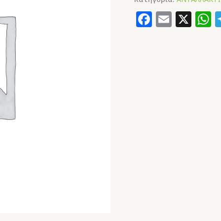
Faceboo
Email
X
W