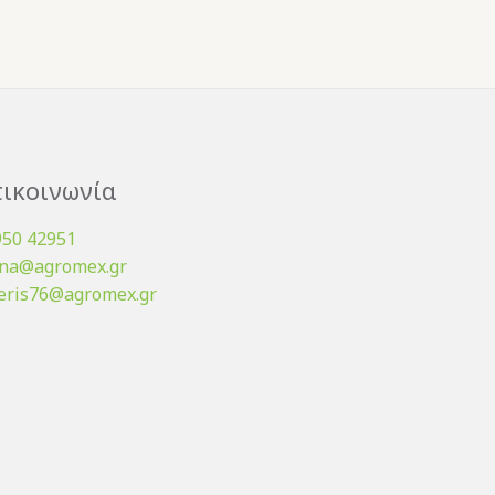
ικοινωνία
950 42951
ena@agromex.gr
eris76@agromex.gr