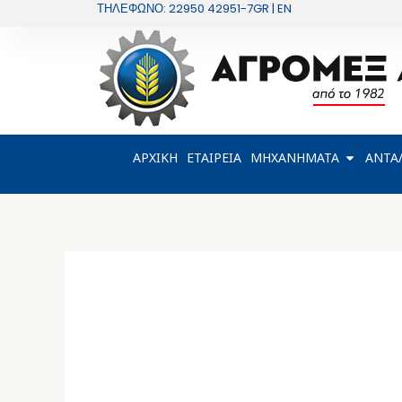
Μετάβαση
ΤΗΛΕΦΩΝΟ: 22950 42951-7
GR | EN
στο
περιεχόμενο
OPEN Μ
ΑΡΧΙΚΗ
ΕΤΑΙΡΕΙΑ
ΜΗΧΑΝΗΜΑΤΑ
ΑΝΤΑ