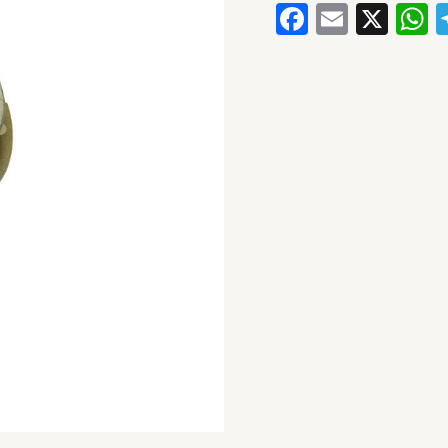
Faceboo
Email
X
W