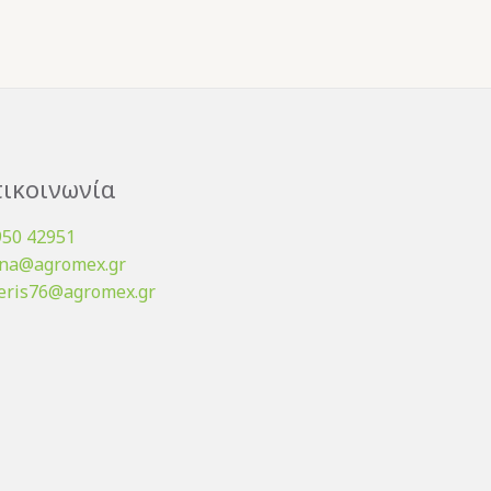
ικοινωνία
950 42951
ena@agromex.gr
eris76@agromex.gr