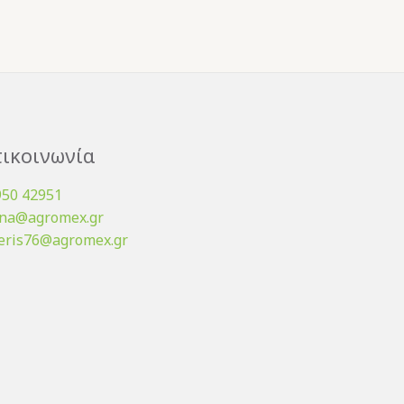
ικοινωνία
950 42951
ena@agromex.gr
eris76@agromex.gr