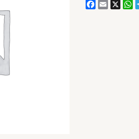
Faceboo
Email
X
W