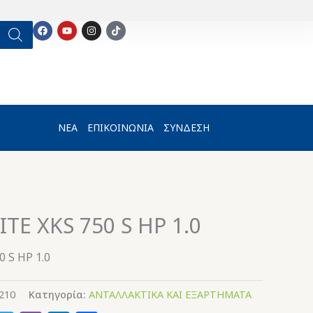
F
Y
I
T
a
o
n
i
c
u
s
k
e
t
t
t
b
u
a
o
o
b
g
k
o
e
r
k
a
m
ΝΕΑ
ΕΠΙΚΟΙΝΩΝΙΑ
ΣΥΝΔΕΣΗ
ITE XKS 750 S HP 1.0
 S HP 1.0
210
Κατηγορία:
ΑΝΤΑΛΛΑΚΤΙΚΑ ΚΑΙ ΕΞΑΡΤΗΜΑΤΑ