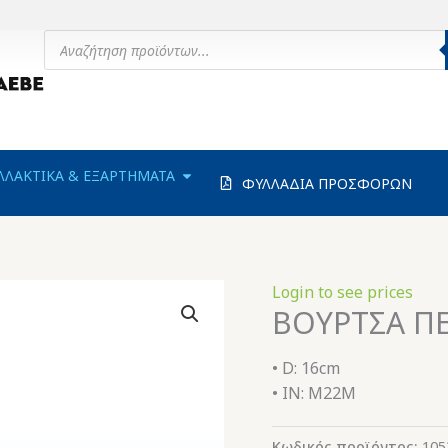
Products
search
ΗΧΑΝΗΜΑΤΑ
OPEN ΑΝΤΑΛΛΑΚΤΙΚΑ & ΕΞΑΡΤΗΜΑΤΑ
ΛΛΑΚΤΙΚΑ & ΕΞΑΡΤΗΜΑΤΑ
ΦΥΛΛΑΔΙΑ ΠΡΟΣΦΟΡΩΝ
Login to see prices
ΒΟΥΡΤΣΑ Π
• D: 16cm
• IN: M22M
Κωδικός προϊόντος:
105