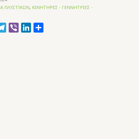
Α ΠΛΥΣΤΙΚΩΝ
,
ΚΙΝΗΤΗΡΕΣ - ΓΕΝΝΗΤΡΙΕΣ -
k
hatsApp
Telegram
Viber
LinkedIn
Μοιραστείτε