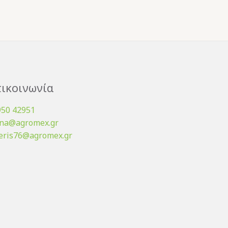
ικοινωνία
950 42951
ena@agromex.gr
eris76@agromex.gr