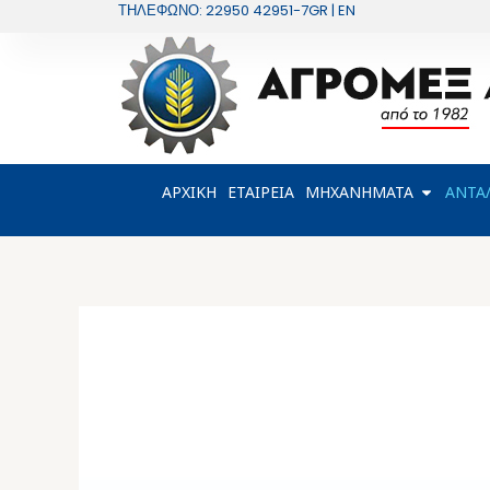
Μετάβαση
ΤΗΛΕΦΩΝΟ: 22950 42951-7
GR | EN
στο
περιεχόμενο
OPEN Μ
ΑΡΧΙΚΗ
ΕΤΑΙΡΕΙΑ
ΜΗΧΑΝΗΜΑΤΑ
ΑΝΤΑ